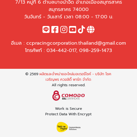
7/13 หมู่ที่ 6 ตำบลบางน้ำจืด อำเภอเมืองสมุทรสาคร
สมุทรสาคร 74000
วันจันทร์ - วันเสาร์ เวลา 08:00 - 17:00 น.
อีเมล :
ccpracingcorporation.thailand@gmail.com
โทรศัพท์ :
034-442-017
,
098-259-1473
© 2569
ผลิตและจำหน่ายอะไหล่มอเตอร์ไซค์ - บริษัท โชค
เจริญพร ควอลิตี้ พาร์ท จำกัด
All rights reserved.
Work is Secure
Protect Data With Encrypt