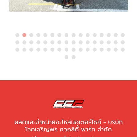
ผลิตและจำหน่ายอะไหล่มอเตอร์ไซค์ - บริษัท
โชคเจริญพร ควอลิตี้ พาร์ท จำกัด