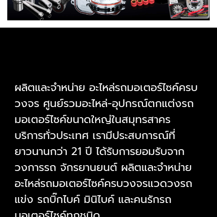
ผลิตและจําหน่าย อะไหล่รถมอเตอร์ไซค์ครบ
วงจร ศูนย์รวมอะไหล่-อุปกรณ์ตกแต่งรถ
มอเตอร์ไซค์ขนาดใหญ่ในสมุทรสาคร
บริการทั่วประเทศ เรามีประสบการณ์ที่
ยาวนานกว่า 21 ปี ได้รับการยอมรับจาก
วงการรถ จักรยานยนต์
ผลิตและจําหน่าย
อะไหล่รถมอเตอร์ไซค์ครบวงจรแวดวงรถ
แข่ง รถบิ๊กไบค์ มินิไบค์ และคนรักรถ
มอเตอร์ไซค์ทุกชนิด