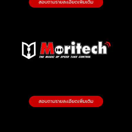
สอบถามรายละเอียดเพิ่มเติม
สอบถามรายละเอียดเพิ่มเติม