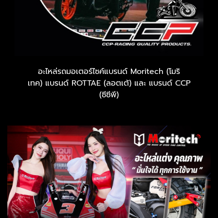
อะไหล่รถมอเตอร์ไซค์แบรนด์ Moritech (โมริ
เทค)
แบรนด์ ROTTAE (ลอตเต้) และ แบรนด์ CCP
(ซีซีพี)