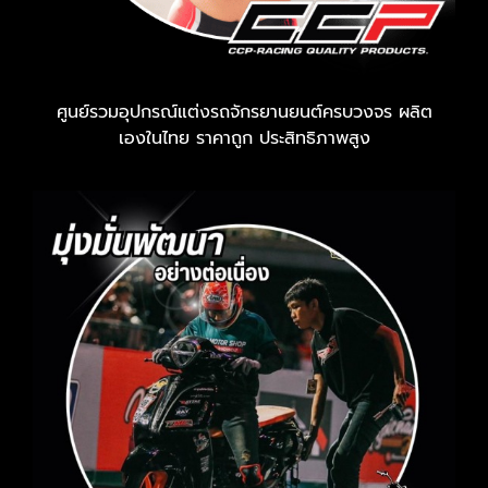
ศูนย์รวมอุปกรณ์แต่งรถจักรยานยนต์ครบวงจร
ผลิต
เองในไทย ราคาถูก ประสิทธิภาพสูง